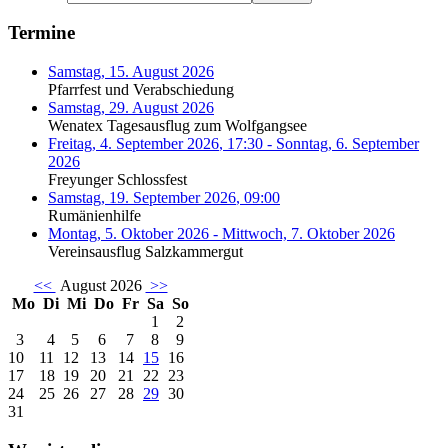
Termine
Samstag, 15. August 2026
Pfarrfest und Verabschiedung
Samstag, 29. August 2026
Wenatex Tagesausflug zum Wolfgangsee
Freitag, 4. September 2026
,
17:30
-
Sonntag, 6. September
2026
Freyunger Schlossfest
Samstag, 19. September 2026
,
09:00
Rumänienhilfe
Montag, 5. Oktober 2026
-
Mittwoch, 7. Oktober 2026
Vereinsausflug Salzkammergut
<<
August 2026
>>
Mo
Di
Mi
Do
Fr
Sa
So
1
2
3
4
5
6
7
8
9
10
11
12
13
14
15
16
17
18
19
20
21
22
23
24
25
26
27
28
29
30
31